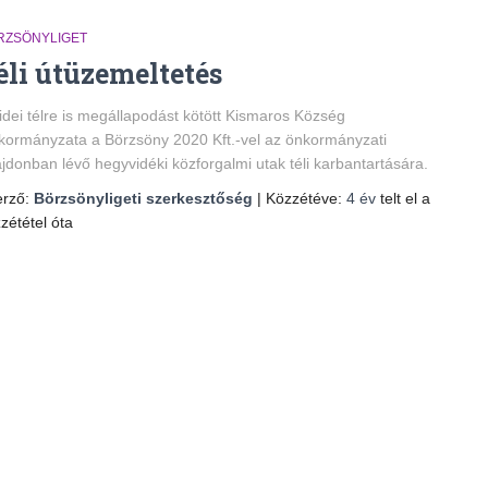
RZSÖNYLIGET
éli útüzemeltetés
idei télre is megállapodást kötött Kismaros Község
ormányzata a Börzsöny 2020 Kft.-vel az önkormányzati
ajdonban lévő hegyvidéki közforgalmi utak téli karbantartására.
erző:
Börzsönyligeti szerkesztőség
| Közzétéve:
4 év
telt el a
zététel óta