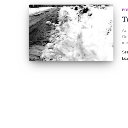
BÖ
T
Az 
Önk
tul
Sz
köz