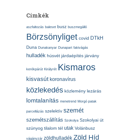
Címkék
busz
aszfaltozás
baleset
buszmegálló
Börzsönyliget
DTkH
covid
Duna
Dunakanyar
Dunapart
fakivágás
hulladék
húsvét
járdaépítés
járvány
Kismaros
kerékpárút
Királyrét
kisvasút
koronavírus
közlekedés
közlemény
lezárás
lomtalanítás
menetrend
Morgó patak
szemét
szelektív
parcellázás
szemétszállítás
Szokolyai út
Szokolya
utak
szúnyog
tilalom
tél
Volánbusz
Zöld Híd
zöldhulladék
vágányzár