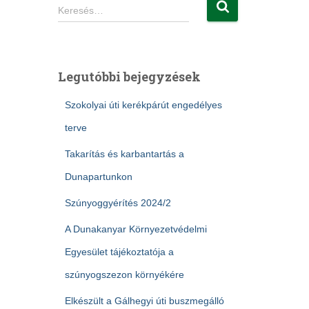
K
Keresés…
e
r
e
s
Legutóbbi bejegyzések
é
s
Szokolyai úti kerékpárút engedélyes
:
terve
Takarítás és karbantartás a
Dunapartunkon
Szúnyoggyérítés 2024/2
A Dunakanyar Környezetvédelmi
Egyesület tájékoztatója a
szúnyogszezon környékére
Elkészült a Gálhegyi úti buszmegálló