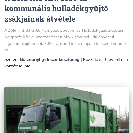
kommunális hulladékgyűjtő
zsákjainak átvétele
A Zöld Híd B.I.G.G. Környezetvédelmi és Hulladékgazdálkodási
Nonprofit Kft-vel szerződésben álló kismarosi üdülőövezeti
ingatlantulajdonosok 2020. április 16. és május 16. között vehetik
át.
Szerző:
Börzsönyligeti szerkesztőség
| Közzétéve:
6 év
telt el a
közzététel óta