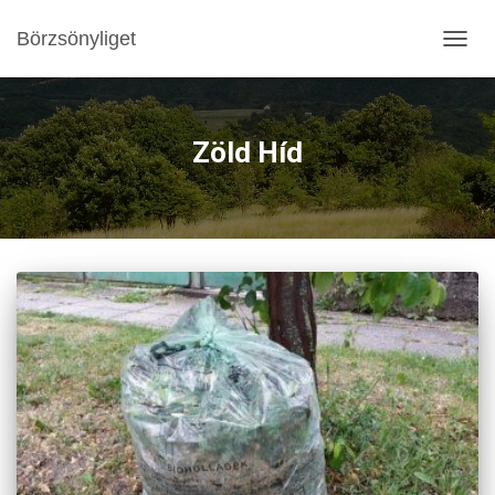
Börzsönyliget
NAVIG
BE-/K
Zöld Híd