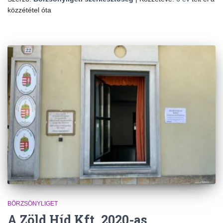
közzététel óta
BÖRZSÖNYLIGET
A Zöld Híd Kft. 2020-as