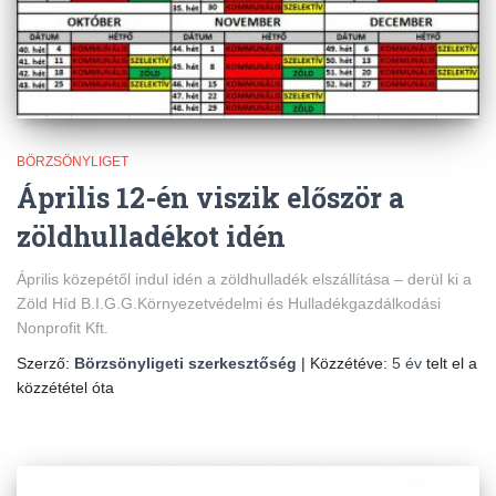
BÖRZSÖNYLIGET
Április 12-én viszik először a
zöldhulladékot idén
Április közepétől indul idén a zöldhulladék elszállítása – derül ki a
Zöld Híd B.I.G.G.Környezetvédelmi és Hulladékgazdálkodási
Nonprofit Kft.
Szerző:
Börzsönyligeti szerkesztőség
| Közzétéve:
5 év
telt el a
közzététel óta