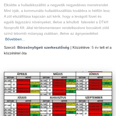
Elküldte a hulladékszállító a negyedik negyedéves menetrendet.
Mint írják, a kommunális hulladékszállítás továbbra is hétfőn lesz.
A zöl elszállítása kapcsán azt kérik, hogy a levágott füvet és
egyéb lágyszárú növényeket, illetve a lehullott falevelet a DTkH
Nonprofit Kft. által térítésmentesen rendelkezésre bocsátott zöld
színű lebomló műanyag zsákban, illetve az ágnyesedéket
Bővebben…
Szerző:
Börzsönyligeti szerkesztőség
| Közzétéve:
5 év
telt el a
közzététel óta