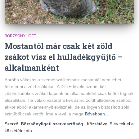
BÖRZSÖNYLIGET
Mostantól már csak két zöld
zsákot visz el hulladékgyűjtő –
alkalmanként
Apróbb változás a szemétszállításban: mostantól nem lehet
félretenni a zöld zsákokat. A DTkH levele szerint két
zöldhulladékos zsákot kapunk és alkalmanként csak kettőt fognak
elszállítani. Ha valaki vásárol a kék színű zöldhulladékos zsákból,
akkor abból akármennyit elvisznek, de az ingyen biztosított zöld
színűből csak kettőt. Íme a levél a maga
Bővebben…
Szerző:
Börzsönyligeti szerkesztőség
| Közzétéve:
5 év
telt el a
közzététel óta