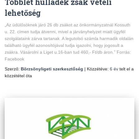
Többlet hulladék zsák vételi
lehetőség
„Az üdülősöknek járó 26 db zsákot az önkormányzatnál Kossuth
u. 22. címen tudja átvenni, mivel a járványhelyzet miatt ügyfél
szolgálataink zárva tartanak. A legutolsó számla harmadik oldalán
található ügyfél azonosítójával tudja igazolni, hogy jogosult a
zsákra. Vásárolni a Liget u.16-ban tud 460,- Ft/db áron.” Forrás:
Facebook
Szerző:
Börzsönyligeti szerkesztőség
| Közzétéve:
6 év
telt el a
közzététel óta