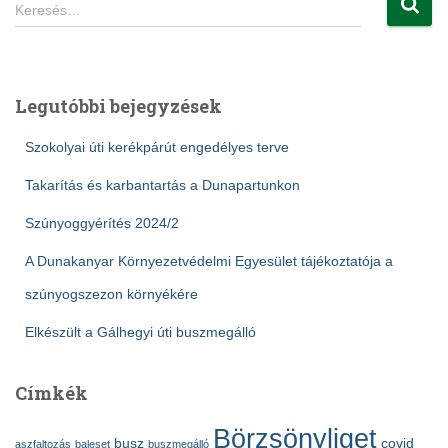
K
Keresés…
e
r
e
s
Legutóbbi bejegyzések
é
s
Szokolyai úti kerékpárút engedélyes terve
:
Takarítás és karbantartás a Dunapartunkon
Szúnyoggyérítés 2024/2
A Dunakanyar Környezetvédelmi Egyesület tájékoztatója a
szúnyogszezon környékére
Elkészült a Gálhegyi úti buszmegálló
Címkék
Börzsönyliget
busz
covid
aszfaltozás
baleset
buszmegálló