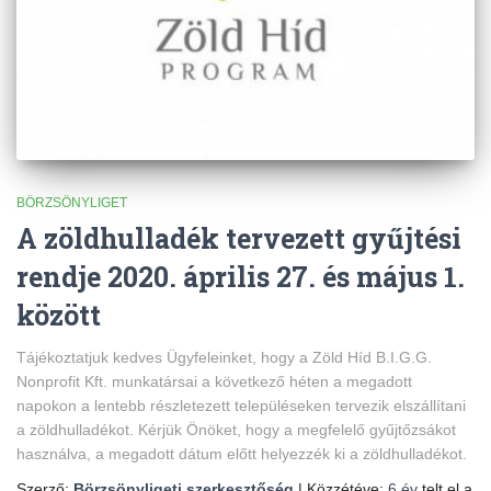
BÖRZSÖNYLIGET
A zöldhulladék tervezett gyűjtési
rendje 2020. április 27. és május 1.
között
Tájékoztatjuk kedves Ügyfeleinket, hogy a Zöld Híd B.I.G.G.
Nonprofit Kft. munkatársai a következő héten a megadott
napokon a lentebb részletezett településeken tervezik elszállítani
a zöldhulladékot. Kérjük Önöket, hogy a megfelelő gyűjtőzsákot
használva, a megadott dátum előtt helyezzék ki a zöldhulladékot.
Szerző:
Börzsönyligeti szerkesztőség
| Közzétéve:
6 év
telt el a