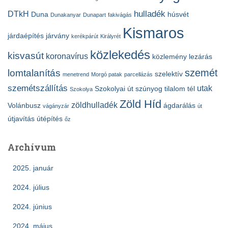
hulladék
DTkH
Duna
húsvét
Dunakanyar
Dunapart
fakivágás
Kismaros
járdaépítés
járvány
kerékpárút
Királyrét
közlekedés
kisvasút
koronavírus
közlemény
lezárás
szemét
lomtalanítás
szelektív
menetrend
Morgó patak
parcellázás
szemétszállítás
utak
Szokolyai út
szúnyog
tilalom
tél
Szokolya
Zöld Híd
zöldhulladék
Volánbusz
ágdarálás
vágányzár
út
útjavítás
útépítés
őz
Archívum
2025. január
2024. július
2024. június
2024. május