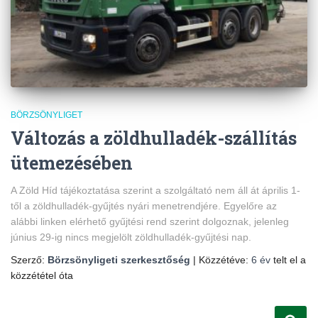
BÖRZSÖNYLIGET
Változás a zöldhulladék-szállítás
ütemezésében
A Zöld Híd tájékoztatása szerint a szolgáltató nem áll át április 1-
től a zöldhulladék-gyűjtés nyári menetrendjére. Egyelőre az
alábbi linken elérhető gyűjtési rend szerint dolgoznak, jelenleg
június 29-ig nincs megjelölt zöldhulladék-gyűjtési nap.
Szerző:
Börzsönyligeti szerkesztőség
| Közzétéve:
6 év
telt el a
közzététel óta