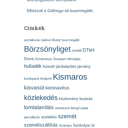
Elkészült a Gálhegyi úti buszmegálló
Címkék
busz
aszfaltozás
baleset
buszmegálló
Börzsönyliget
DTkH
covid
Duna
Dunakanyar
Dunapart
fakivágás
hulladék
húsvét
járdaépítés
járvány
Kismaros
kerékpárút
Királyrét
kisvasút
koronavírus
közlekedés
közlemény
lezárás
lomtalanítás
menetrend
Morgó patak
szemét
szelektív
parcellázás
szemétszállítás
Szokolyai út
Szokolya