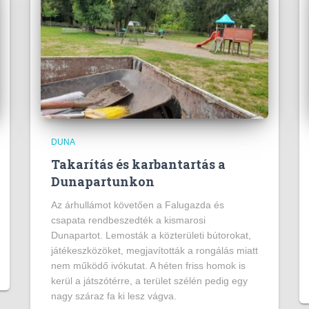
DUNA
Takarítás és karbantartás a
Dunapartunkon
Az árhullámot követően a Falugazda és
csapata rendbeszedték a kismarosi
Dunapartot. Lemosták a közterületi bútorokat,
játékeszközöket, megjavították a rongálás miatt
nem működő ivókutat. A héten friss homok is
kerül a játszótérre, a terület szélén pedig egy
nagy száraz fa ki lesz vágva.