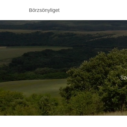
Börzsönyliget
Sz