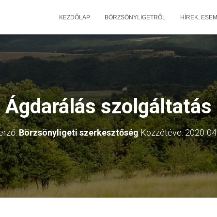
KEZDŐLAP
BÖRZSÖNYLIGETRŐL
HÍREK, ESE
Ágdarálás szolgáltatás
erző:
Börzsönyligeti szerkesztőség
Közzétéve:
2020-04