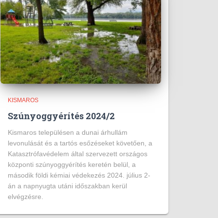
KISMAROS
Szúnyoggyérítés 2024/2
Kismaros településen a dunai árhullám
levonulását és a tartós esőzéseket követően, a
Katasztrófavédelem által szervezett országos
központi szúnyoggyérítés keretén belül, a
második földi kémiai védekezés 2024. július 2-
án a napnyugta utáni időszakban kerül
elvégzésre.