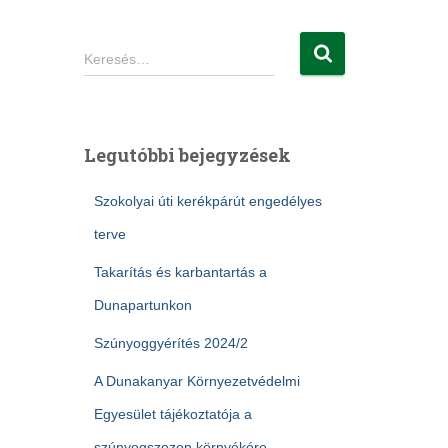
K
Keresés…
e
r
e
s
Legutóbbi bejegyzések
é
s
Szokolyai úti kerékpárút engedélyes
:
terve
Takarítás és karbantartás a
Dunapartunkon
Szúnyoggyérítés 2024/2
A Dunakanyar Környezetvédelmi
Egyesület tájékoztatója a
szúnyogszezon környékére